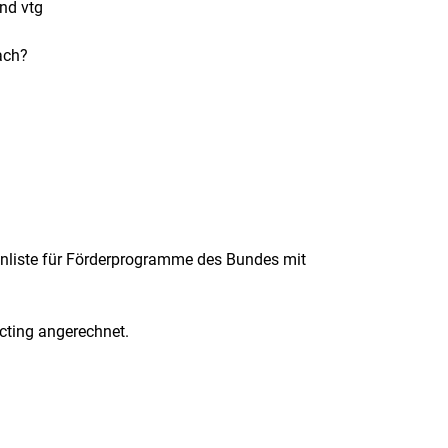
und vtg
ach?
tenliste für Förderprogramme des Bundes mit
acting angerechnet.