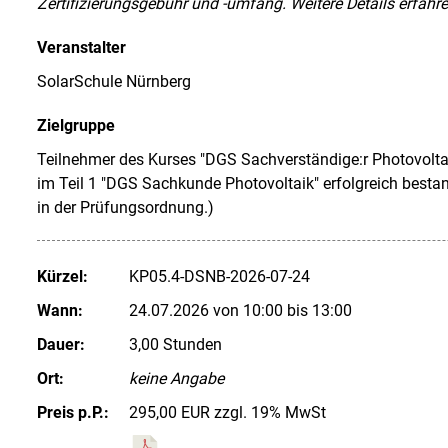
Zertifizierungsgebühr und -umfang. Weitere Details erfahren
Veranstalter
SolarSchule Nürnberg
Zielgruppe
Teilnehmer des Kurses "DGS Sachverständige:r Photovoltaik"
im Teil 1 "DGS Sachkunde Photovoltaik" erfolgreich besta
in der Prüfungsordnung.)
Kürzel:
KP05.4-DSNB-2026-07-24
Wann:
24.07.2026 von 10:00 bis 13:00
Dauer:
3,00 Stunden
Ort:
keine Angabe
Preis p.P.:
295,00 EUR zzgl. 19% MwSt