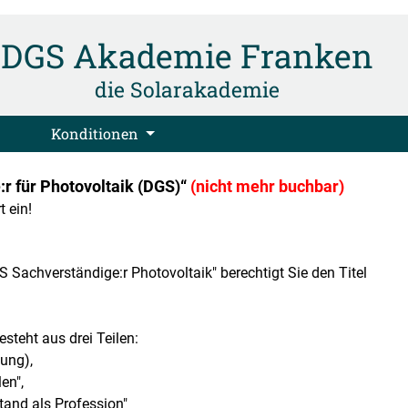
DGS Akademie Franken
die Solarakademie
Konditionen
r für Photovoltaik (DGS)“
(nicht mehr buchbar)
t ein!
Sachverständige:r Photovoltaik" berechtigt Sie den Titel
steht aus drei Teilen:
fung),
en",
tand als Profession"