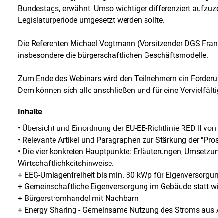
Bundestags, erwähnt. Umso wichtiger differenziert aufzuz
Legislaturperiode umgesetzt werden sollte.
Die Referenten Michael Vogtmann (Vorsitzender DGS Franke
insbesondere die bürgerschaftlichen Geschäftsmodelle.
Zum Ende des Webinars wird den Teilnehmern ein Forderun
Dem können sich alle anschließen und für eine Vervielfält
Inhalte
• Übersicht und Einordnung der EU-EE-Richtlinie RED II vo
• Relevante Artikel und Paragraphen zur Stärkung der "Pr
• Die vier konkreten Hauptpunkte: Erläuterungen, Umsetzu
Wirtschaftlichkeitshinweise.
+ EEG-Umlagenfreiheit bis min. 30 kWp für Eigenversorgu
+ Gemeinschaftliche Eigenversorgung im Gebäude statt wie
+ Bürgerstromhandel mit Nachbarn
+ Energy Sharing - Gemeinsame Nutzung des Stroms aus 