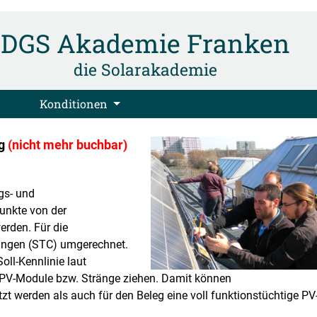
DGS Akademie Franken
die Solarakademie
Konditionen
ng
(nicht mehr buchbar)
gs- und
unkte von der
rden. Für die
ungen (STC) umgerechnet.
ll-Kennlinie laut
 PV-Module bzw. Stränge ziehen. Damit können
t werden als auch für den Beleg eine voll funktionstüchtige PV